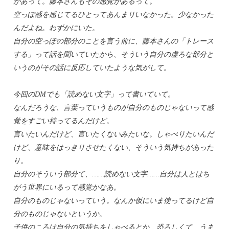
があって。藤本さんもその感覚があるって。
空っぽ感を感じてるひとってあんまりいなかった。少なかった
んだよね。わずかにいた。
自分の空っぽの部分のことを言う前に、藤本さんの「トレース
する」って話を聞いていたから、そういう自分の虚ろな部分と
いうのがその話に反応していたような気がして。
今回のDMでも「読めない文字」って書いていて。
なんだろうな、言葉っていうものが自分のものじゃないって感
覚をすごい持ってるんだけど。
言いたいんだけど、言いたくないみたいな。しゃべりたいんだ
けど、意味をはっきりさせたくない、そういう気持ちがあった
り。
自分のそういう部分て、……読めない文字……自分は人とはち
がう世界にいるって感覚かなあ。
自分のものじゃないっていう。なんか仮にいま使ってるけど自
分のものじゃないというか。
子供のころは自分の気持ちをしゃべるとか、恐ろしくて、うま