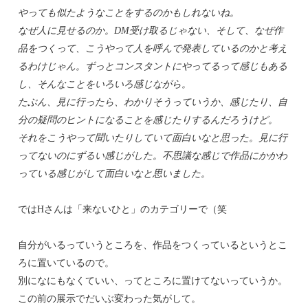
やっても似たようなことをするのかもしれないね。
なぜ人に見せるのか。DM受け取るじゃない、そして、なぜ作
品をつくって、こうやって人を呼んで発表しているのかと考え
るわけじゃん。ずっとコンスタントにやってるって感じもある
し、そんなことをいろいろ感じながら。
たぶん、見に行ったら、わかりそうっていうか、感じたり、自
分の疑問のヒントになることを感じたりするんだろうけど。
それをこうやって聞いたりしていて面白いなと思った。見に行
ってないのにずるい感じがした。不思議な感じで作品にかかわ
っている感じがして面白いなと思いました。
ではHさんは「来ないひと」のカテゴリーで（笑
自分がいるっていうところを、作品をつくっているというとこ
ろに置いているので。
別になにもなくていい、ってところに置けてないっていうか。
この前の展示でだいぶ変わった気がして。