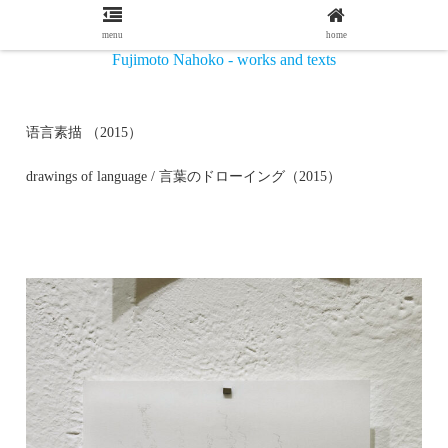
menu
home
Fujimoto Nahoko - works and texts
语言素描 （2015）
drawings of language / 言葉のドローイング（2015）