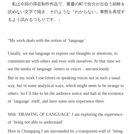
私は今回の滞在制作作品で、重慶の町で自分が出会う経験を
読めない文字で描き、そのような『わからない』事態を再現す
るよう試みるつもりです。」
“My work deals with the notion of ‘language’.
Usually, we use language to express our thoughts or emotions, to
communicate with others and even with ourselves. At that time we
use the media of language -letters or voices – unconsciously.
But in my work I use letters or speaking voices not in such a usual
way, but in some analytical ways, which might seem to be strange to
others. So I’d like to let the audience notice and halt at the existence
of ‘language’ itself, and have some new experience there.
With ‘DRAWING OF LANGUAGE’ I am exploring the experience
of ‘being not able to understand’.
Here in Chongqing I am surrounded by a transparent-wall of ‘being