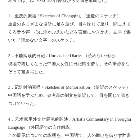
本展では、以下の5つの作品群から空間を構成した。
1．重庆的素描 / Sketches of Chongqing （重慶のスケッチ）
重慶のさまざまな場所に足を運び、目を閉じて座り、聞こえて
くる音や声、心に浮かぶ思いなどを言葉におきかえ、左手で書
いた「読めない文字」のスケッチ。
2．不能阅读的日记 / Unreadable Diaries （読めない日記）
現地で親しくなった中国人女性に日記帳を借り、その筆跡をな
ぞって書き写した。
3．记忆时的素描 / Sketches of Memorisation （暗記のスケッチ）
中国語を学ぶため、参考書の例文を暗記して、目を閉じて書き
つけていった。
4．艺术家用外文对展览的陈述 / Artist’s Commentary in Foreighn
Language （外国語での自作解説）
この展示についての説明を、中国語で、人の助けを借りず辞書