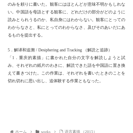
のみを頼りに書いた。観客にはほとんどが意味不明かもしれな
い。中国語を母語とする観客に、どれだけの部分がどのように
読みとられうるのか、私自身にはわからない。観客にとっての
わからなさと、私にとってのわからなさ、及びそのあいだにあ
るものを提出する。
5．解译和追溯 / Desiphering and Tracking （解読と追跡）
「1．重庆的素描」に書かれた自分の文字を解読しようと試
み、それぞれの紙片のわきに、解読できた語を中国語に置き換
えて書きつけた。この作業は、それぞれを書いたときのことを
切れ切れに思い出し、追体験する作業ともなった。
ホーム
works
语言素描 （2015）